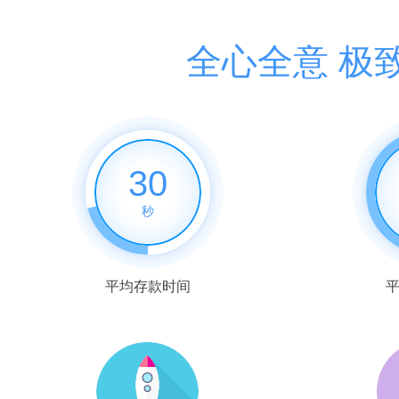
全心全意 极
30
秒
平均存款时间