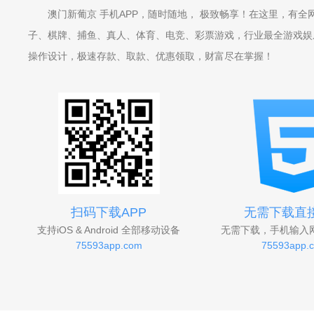
澳门新葡京 手机APP，随时随地， 极致畅享！在这里，有全
子、棋牌、捕鱼、真人、体育、电竞、彩票游戏，行业最全游戏娱乐
操作设计，极速存款、取款、优惠领取，财富尽在掌握！
扫码下载APP
无需下载直
支持iOS & Android 全部移动设备
无需下载，手机输入
75593app.com
75593app.