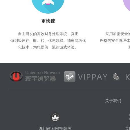
更快速
自主研发的高效财务处理系统，真正
采用加密安全通
做到极速存、取、转、优惠领取。独家网络优
严格的安全管理体
化技术，为您提供一流的游戏体验。
关于我们
澳门政府网投牌照
英